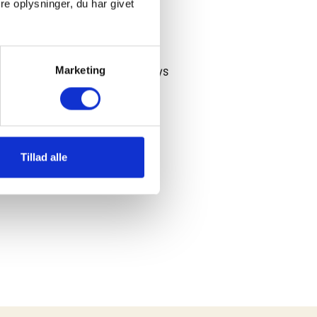
e oplysninger, du har givet
ee shipping over 75 EUR
Marketing
 ship until 14:00 on workdays
 days return period
Tillad alle
livery in 2-3 working days