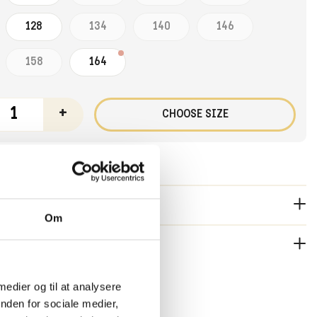
128
134
140
146
158
164
+
CHOOSE SIZE
RIPTION:
Om
n het Alagoas Badpak met de Camille Deux Short. Ons model is
r lang en draagt maat 128.
 2-3 working days. Free shipping in Holland and Belgium on
TAGES
 medier og til at analysere
5,- During SALE periods, standard shipping costs will be
nden for sociale medier,
rdless of the order amount.