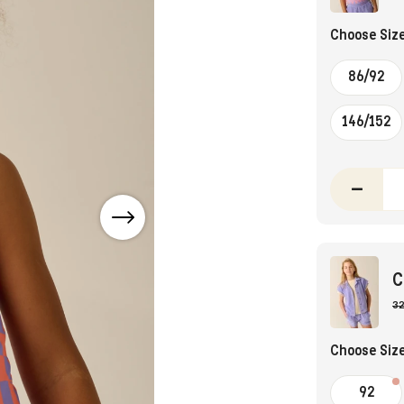
Choose Siz
86/92
146/152
–
C
32
Choose Siz
92