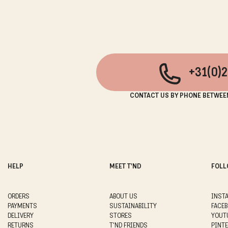
+31(0)
CONTACT US BY PHONE BETWEE
HELP
MEET T'ND
FOLL
ORDERS
ABOUT US
INST
PAYMENTS
SUSTAINABILITY
FACE
DELIVERY
STORES
YOUT
RETURNS
T'ND FRIENDS
PINT