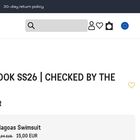
30-day return policy
OK SS26 | CHECKED BY THE
R
lagoas Swimsuit
15,00 EUR
,99 EUR