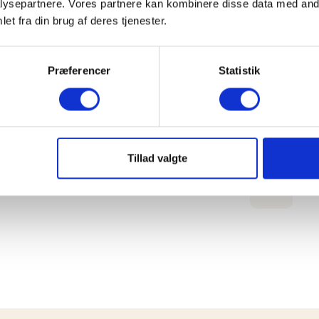
ysepartnere. Vores partnere kan kombinere disse data med andr
Fr
et fra din brug af deres tjenester.
Præferencer
Statistik
We
30
Tillad valgte
De