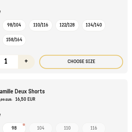
e
98/104
110/116
122/128
134/140
158/164
+
CHOOSE SIZE
amille Deux Shorts
16,50 EUR
,99 EUR
e
98
104
110
116