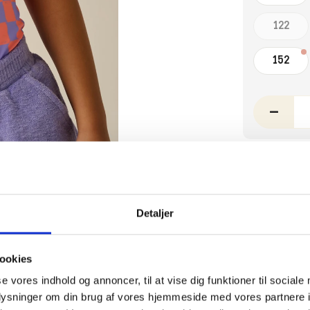
122
152
–
PRODUCTDESC
Detaljer
Wij combinere
SHIPPING:
128 centimete
ookies
Shipped within
ADVAN
se vores indhold og annoncer, til at vise dig funktioner til sociale
orders over €7
oplysninger om din brug af vores hjemmeside med vores partnere i
charged, rega