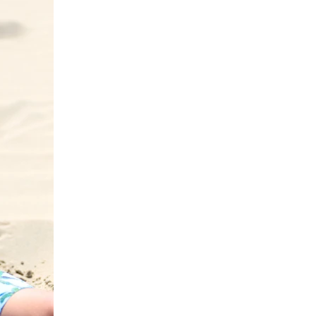
mshirt Longsleeve
7,50 EUR