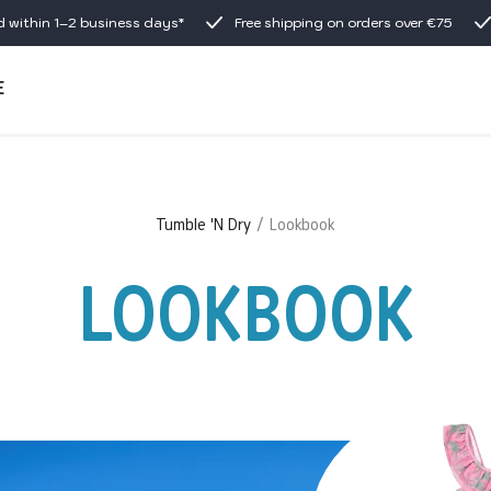
d within 1–2 business days*
Free shipping on orders over €75
E
Tumble 'N Dry
Lookbook
LOOKBOOK