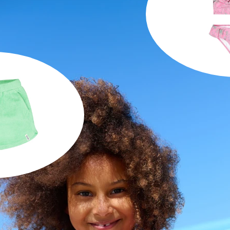
Santa C
1
horts
UR