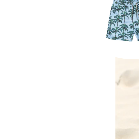
Parana Swim
16,50 E