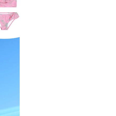
atarina Bikini
7,50 EUR