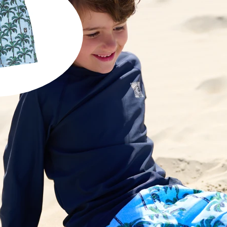
Santiago Swi
1
 Trunks
UR