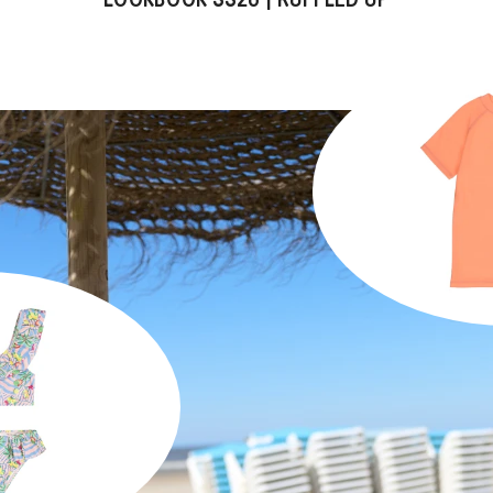
LOOKBOOK SS26 | RUFFLED UP
Piaui Swim 
1