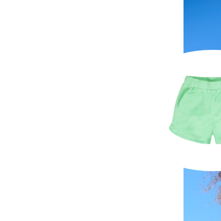
Paraiba S
16,50 E