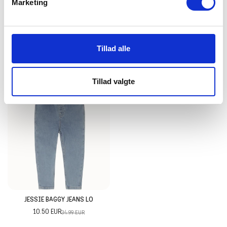
Marketing
JULES STRAIGHT JEANS LO
10.50 EUR
34.99 EUR
Tillad alle
JET SLOUCHY JEANS GIRLS
22.50 EUR
44.99 EUR
Tillad valgte
-70%
JESSIE BAGGY JEANS LO
10.50 EUR
34.99 EUR