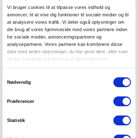
Vi bruger cookies til at tilpasse vores indhold og
annoncer, til at vise dig funktioner til sociale medier og til
at analysere vores trafik. Vi deler også oplysninger om
din brug af vores hjemmeside med vores partnere inden
for sociale medier, annonceringspartnere og
analysepartnere. Vores partnere kan kombinere disse
DIMITRI STRAIGHT JEANS BOYS
JUENE WIDE JEANS
MID
data med andre oplysninger, du har givet dem, eller som
13.50 EUR
44.99 EUR
20 EUR
39.99 EUR
de har indsamlet fra din brug af deres tjenester.
-50%
-70%
Samtykkevalg
Nødvendig
Præferencer
Statistik