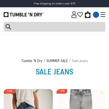
Free shipping on orders over €75
Tumble 'N Dry
SUMMER SALE
Sale jeans
SALE JEANS
-50%
-70%